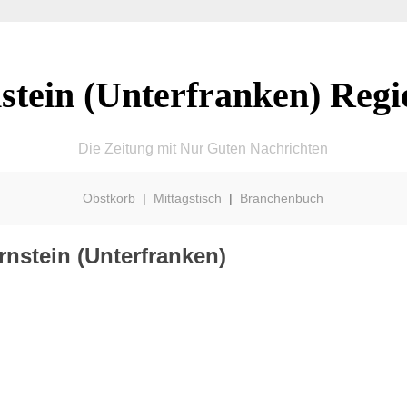
stein (Unterfranken) Regi
Die Zeitung mit Nur Guten Nachrichten
Obstkorb
|
Mittagstisch
|
Branchenbuch
rnstein (Unterfranken)