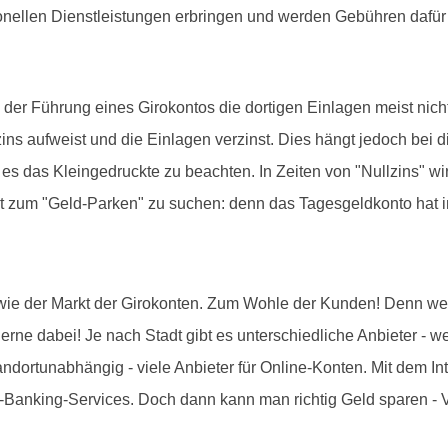
onellen Dienstleistungen erbringen und werden Gebühren dafür
 Führung eines Girokontos die dortigen Einlagen meist nicht v
ns aufweist und die Einlagen verzinst. Dies hängt jedoch bei
es das Kleingedruckte zu beachten. In Zeiten von "Nullzins" wir
t zum "Geld-Parken" zu suchen: denn das Tagesgeldkonto hat i
 wie der Markt der Girokonten. Zum Wohle der Kunden! Denn wer 
t gerne dabei! Je nach Stadt gibt es unterschiedliche Anbieter 
standortunabhängig - viele Anbieter für Online-Konten. Mit dem In
-Banking-Services. Doch dann kann man richtig Geld sparen - V